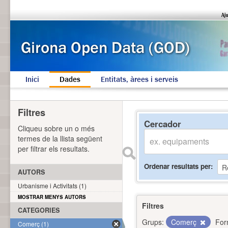
Inici
Dades
Entitats, àrees i serveis
Filtres
Cercador
Cliqueu sobre un o més
termes de la llista següent
per filtrar els resultats.
Ordenar resultats per
AUTORS
Urbanisme i Activitats (1)
MOSTRAR MENYS AUTORS
Filtres
CATEGORIES
Grups:
Comerç
For
Comerç (1)