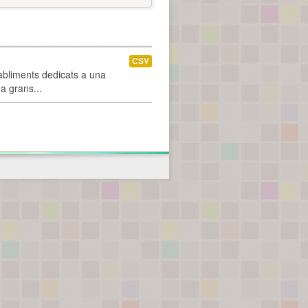
CSV
abliments dedicats a una
 a grans...