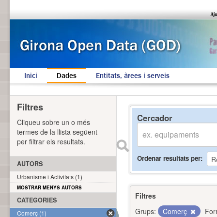
Inici
Dades
Entitats, àrees i serveis
Filtres
Cercador
Cliqueu sobre un o més
termes de la llista següent
per filtrar els resultats.
Ordenar resultats per
AUTORS
Urbanisme i Activitats (1)
MOSTRAR MENYS AUTORS
Filtres
CATEGORIES
Grups:
Comerç
For
Comerç (1)