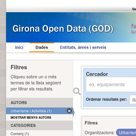
Inici
Dades
Entitats, àrees i serveis
Filtres
Cercador
Cliqueu sobre un o més
termes de la llista següent
per filtrar els resultats.
Ordenar resultats per
AUTORS
Urbanisme i Activitats (1)
MOSTRAR MENYS AUTORS
Filtres
CATEGORIES
Organitzacions:
Urbanism
Comerç (1)