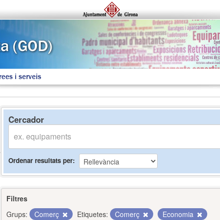
rees i serveis
Cercador
Ordenar resultats per
Filtres
Grups:
Comerç
Etiquetes:
Comerç
Economia