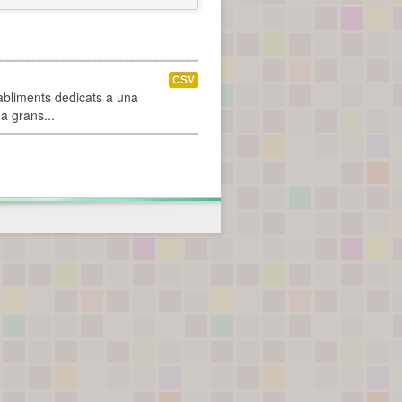
CSV
abliments dedicats a una
 a grans...