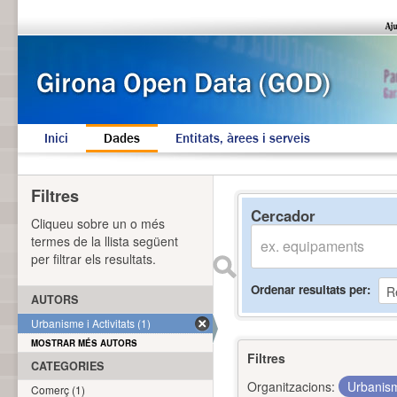
Inici
Dades
Entitats, àrees i serveis
Filtres
Cercador
Cliqueu sobre un o més
termes de la llista següent
per filtrar els resultats.
Ordenar resultats per
AUTORS
Urbanisme i Activitats (1)
MOSTRAR MÉS AUTORS
Filtres
CATEGORIES
Organitzacions:
Urbanism
Comerç (1)