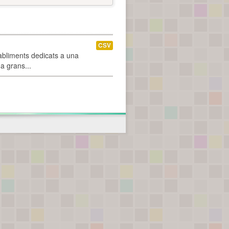
CSV
abliments dedicats a una
 a grans...