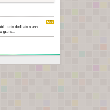
CSV
abliments dedicats a una
 a grans...