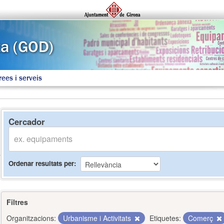
rees i serveis
Cercador
Ordenar resultats per
Filtres
Organitzacions:
Urbanisme i Activitats
Etiquetes:
Comerç