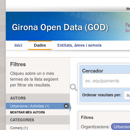
Inici
Dades
Entitats, àrees i serveis
Filtres
Cercador
Cliqueu sobre un o més
termes de la llista següent
per filtrar els resultats.
Ordenar resultats per
AUTORS
Urbanisme i Activitats (1)
MOSTRAR MÉS AUTORS
Filtres
CATEGORIES
Organitzacions:
Urbanism
Comerç (1)