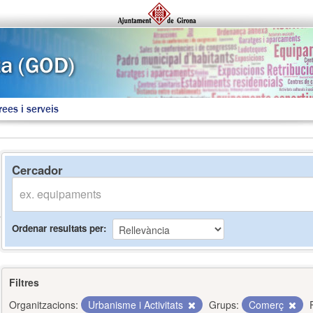
rees i serveis
Cercador
Ordenar resultats per
Filtres
Organitzacions:
Urbanisme i Activitats
Grups:
Comerç