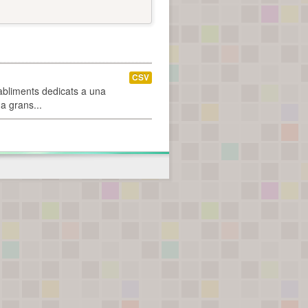
CSV
abliments dedicats a una
 a grans...