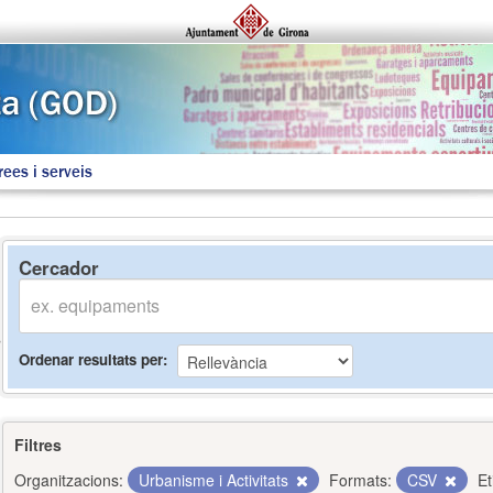
rees i serveis
Cercador
Ordenar resultats per
Filtres
Organitzacions:
Urbanisme i Activitats
Formats:
CSV
Et