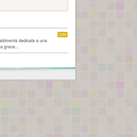
CSV
abliments dedicats a una
 a grans...