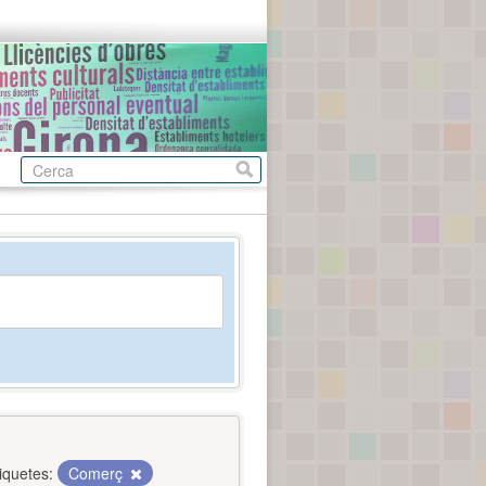
iquetes:
Comerç