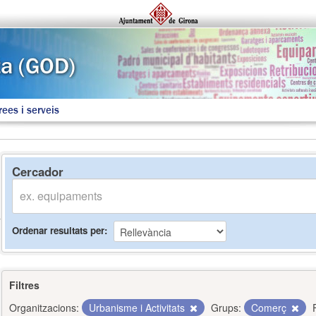
rees i serveis
Cercador
Ordenar resultats per
Filtres
Organitzacions:
Urbanisme i Activitats
Grups:
Comerç