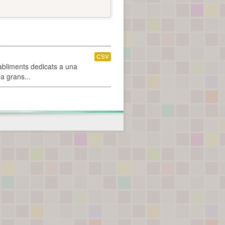
CSV
abliments dedicats a una
 a grans...