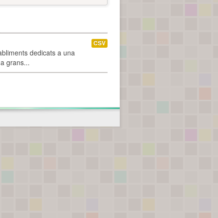
CSV
abliments dedicats a una
 a grans...