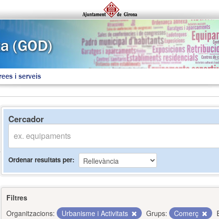
rees i serveis
Cercador
Ordenar resultats per
Filtres
Organitzacions:
Urbanisme i Activitats
Grups:
Comerç