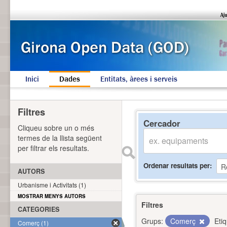
Inici
Dades
Entitats, àrees i serveis
Filtres
Cercador
Cliqueu sobre un o més
termes de la llista següent
per filtrar els resultats.
Ordenar resultats per
AUTORS
Urbanisme i Activitats (1)
MOSTRAR MENYS AUTORS
Filtres
CATEGORIES
Grups:
Comerç
Eti
Comerç (1)