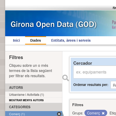
Inici
Dades
Entitats, àrees i serveis
Filtres
Cercador
Cliqueu sobre un o més
termes de la llista següent
per filtrar els resultats.
Ordenar resultats per
AUTORS
Urbanisme i Activitats (1)
MOSTRAR MENYS AUTORS
Filtres
CATEGORIES
Grups:
Comerç
Eti
Comerç (1)