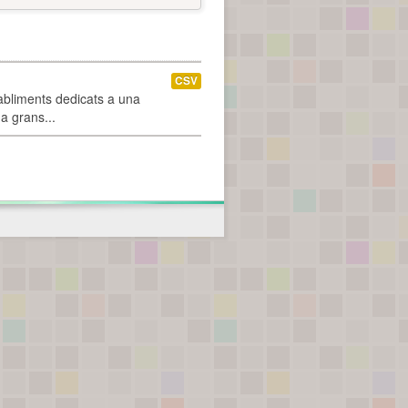
CSV
abliments dedicats a una
 a grans...