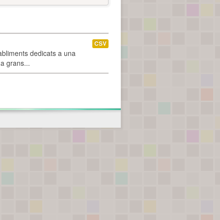
CSV
abliments dedicats a una
 a grans...