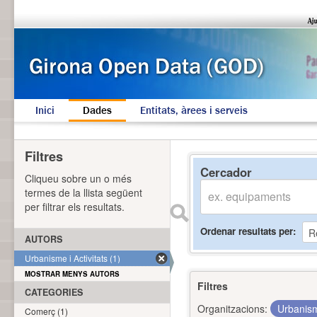
Inici
Dades
Entitats, àrees i serveis
Filtres
Cercador
Cliqueu sobre un o més
termes de la llista següent
per filtrar els resultats.
Ordenar resultats per
AUTORS
Urbanisme i Activitats (1)
MOSTRAR MENYS AUTORS
Filtres
CATEGORIES
Organitzacions:
Urbanism
Comerç (1)