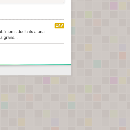
CSV
abliments dedicats a una
 a grans...