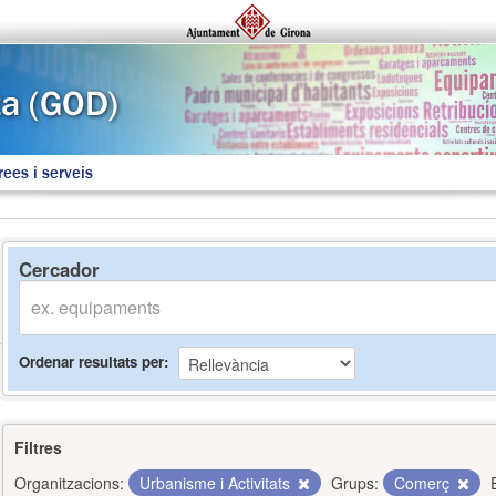
rees i serveis
Cercador
Ordenar resultats per
Filtres
Organitzacions:
Urbanisme i Activitats
Grups:
Comerç