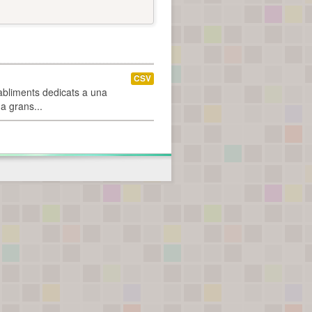
CSV
abliments dedicats a una
 a grans...