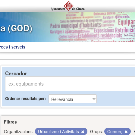
rees i serveis
Cercador
Ordenar resultats per
Filtres
Organitzacions:
Urbanisme i Activitats
Grups:
Comerç