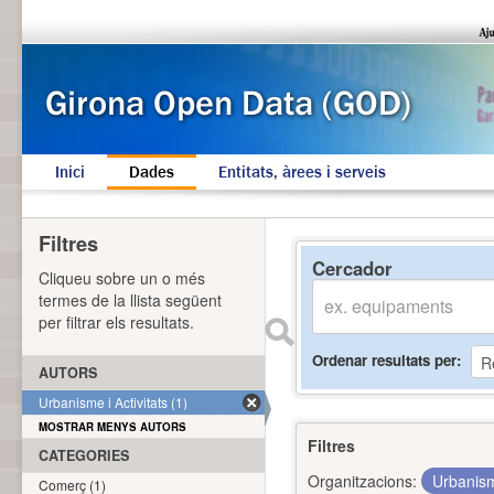
Inici
Dades
Entitats, àrees i serveis
Filtres
Cercador
Cliqueu sobre un o més
termes de la llista següent
per filtrar els resultats.
Ordenar resultats per
AUTORS
Urbanisme i Activitats (1)
MOSTRAR MENYS AUTORS
Filtres
CATEGORIES
Organitzacions:
Urbanism
Comerç (1)