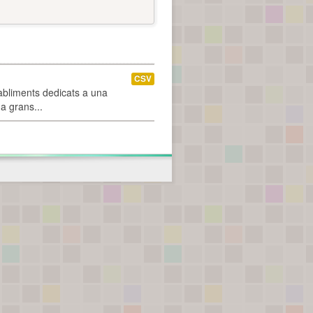
CSV
abliments dedicats a una
 a grans...