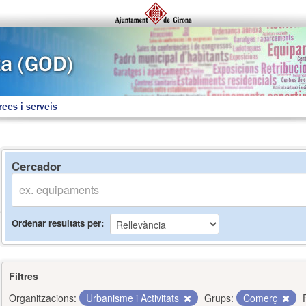
rees i serveis
Cercador
Ordenar resultats per
Filtres
Organitzacions:
Urbanisme i Activitats
Grups:
Comerç