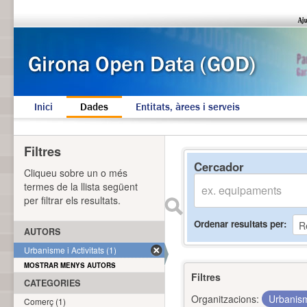
Inici
Dades
Entitats, àrees i serveis
Filtres
Cercador
Cliqueu sobre un o més
termes de la llista següent
per filtrar els resultats.
Ordenar resultats per
AUTORS
Urbanisme i Activitats (1)
MOSTRAR MENYS AUTORS
Filtres
CATEGORIES
Organitzacions:
Urbanism
Comerç (1)