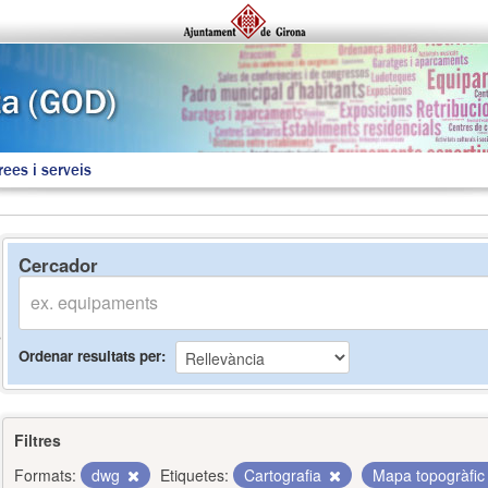
rees i serveis
Cercador
Ordenar resultats per
Filtres
Formats:
dwg
Etiquetes:
Cartografia
Mapa topogràfi