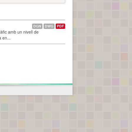
DGN
DWG
PDF
àfic amb un nivell de
a en...