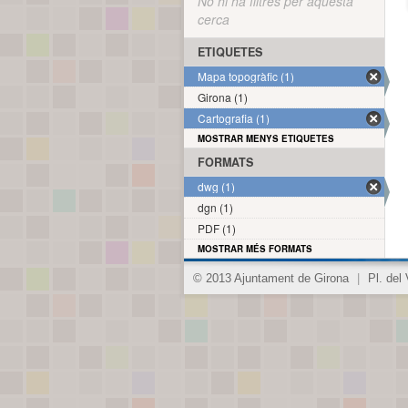
No hi ha filtres per aquesta
cerca
ETIQUETES
Mapa topogràfic (1)
Girona (1)
Cartografia (1)
MOSTRAR MENYS ETIQUETES
FORMATS
dwg (1)
dgn (1)
PDF (1)
MOSTRAR MÉS FORMATS
© 2013 Ajuntament de Girona
|
Pl. del