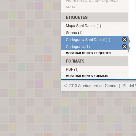
No hi ha filtres per aquesta
cerca
ETIQUETES
Mapa Sant Daniel (1)
Girona (1)
Cartografia Sant Daniel (1)
Cartografia (1)
MOSTRAR MENYS ETIQUETES
FORMATS
PDF (1)
MOSTRAR MENYS FORMATS
© 2013 Ajuntament de Girona
|
Pl. del