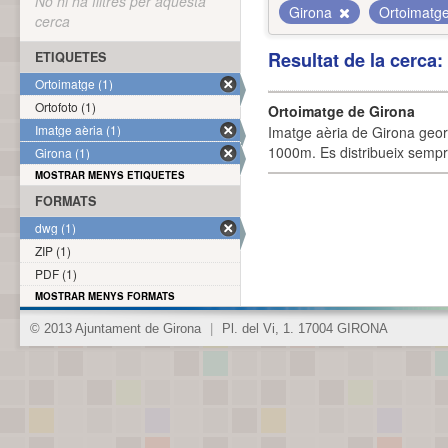
No hi ha filtres per aquesta
Girona
Ortoimatg
cerca
Resultat de la cerca
ETIQUETES
Ortoimatge (1)
Ortofoto (1)
Ortoimatge de Girona
Imatge aèria (1)
Imatge aèria de Girona geor
1000m. Es distribueix sempre
Girona (1)
MOSTRAR MENYS ETIQUETES
FORMATS
dwg (1)
ZIP (1)
PDF (1)
MOSTRAR MENYS FORMATS
© 2013 Ajuntament de Girona
|
Pl. del Vi, 1. 17004 GIRONA