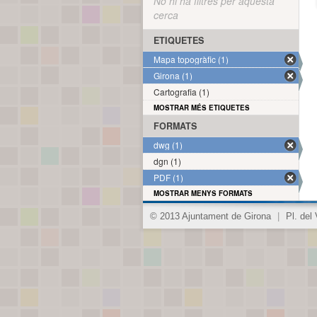
No hi ha filtres per aquesta
cerca
ETIQUETES
Mapa topogràfic (1)
Girona (1)
Cartografia (1)
MOSTRAR MÉS ETIQUETES
FORMATS
dwg (1)
dgn (1)
PDF (1)
MOSTRAR MENYS FORMATS
© 2013 Ajuntament de Girona
|
Pl. del