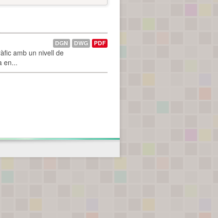
DGN
DWG
PDF
àfic amb un nivell de
a en...