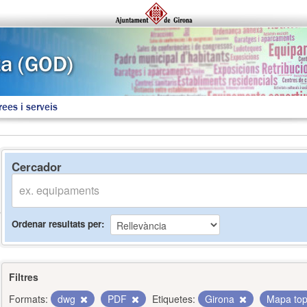
rees i serveis
Cercador
Ordenar resultats per
Filtres
Formats:
dwg
PDF
Etiquetes:
Girona
Mapa top