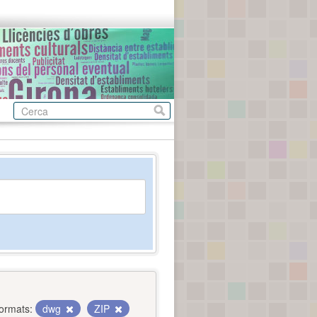
ormats:
dwg
ZIP