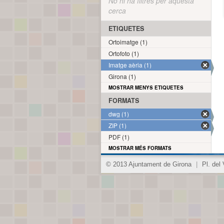
No hi ha filtres per aquesta
cerca
ETIQUETES
Ortoimatge (1)
Ortofoto (1)
Imatge aèria (1)
Girona (1)
MOSTRAR MENYS ETIQUETES
FORMATS
dwg (1)
ZIP (1)
PDF (1)
MOSTRAR MÉS FORMATS
© 2013 Ajuntament de Girona
|
Pl. del