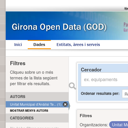
Inici
Dades
Entitats, àrees i serveis
Filtres
Cercador
Cliqueu sobre un o més
termes de la llista següent
per filtrar els resultats.
Ordenar resultats per
AUTORS
Unitat Municipal d'Anàlisi Te... (1)
MOSTRAR MENYS AUTORS
Filtres
CATEGORIES
Organitzacions:
Unitat Mu