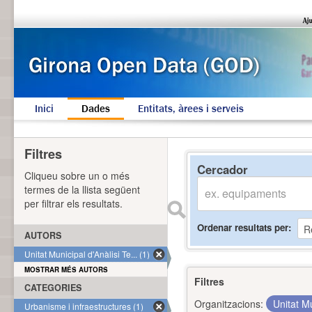
Inici
Dades
Entitats, àrees i serveis
Filtres
Cercador
Cliqueu sobre un o més
termes de la llista següent
per filtrar els resultats.
Ordenar resultats per
AUTORS
Unitat Municipal d'Anàlisi Te... (1)
MOSTRAR MÉS AUTORS
Filtres
CATEGORIES
Organitzacions:
Unitat Mu
Urbanisme i infraestructures (1)