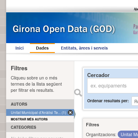
Inici
Dades
Entitats, àrees i serveis
Filtres
Cercador
Cliqueu sobre un o més
termes de la llista següent
per filtrar els resultats.
Ordenar resultats per
AUTORS
Unitat Municipal d'Anàlisi Te... (1)
MOSTRAR MÉS AUTORS
Filtres
CATEGORIES
Organitzacions:
Unitat Mu