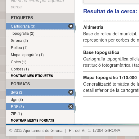
No hi ha filtres per aquesta
cerca
Resultat de la cerca
ETIQUETES
Cartografia (3)
Altimetria
Topografia (2)
Base de relleu del municipi.
representen per corbes de ni
Girona (2)
Relleu (1)
Base topogràfica
Mapa topogràfic (1)
Cartografia topogràfica ofic
Cotes (1)
restitució fotogramètrica i ta
Corbes (1)
MOSTRAR MÉS ETIQUETES
Mapa topogràfic 1:10.000
Generalització temàtica de l
FORMATS
detall inferior de la cartogra
dwg (3)
dgn (3)
PDF (3)
ZIP (1)
MOSTRAR MENYS FORMATS
© 2013 Ajuntament de Girona
|
Pl. del Vi, 1. 17004 GIRONA