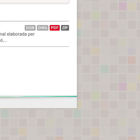
DGN
DWG
PDF
ZIP
onal elaborada per
ó...