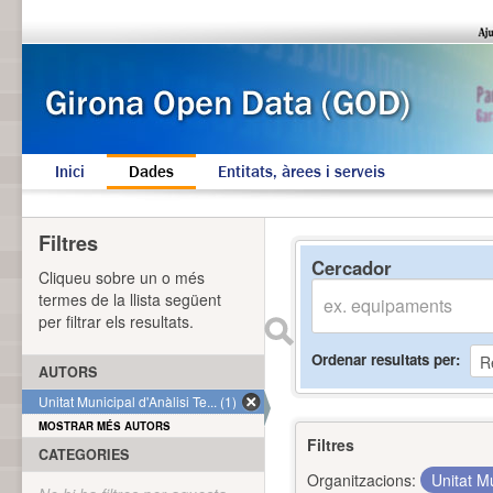
Inici
Dades
Entitats, àrees i serveis
Filtres
Cercador
Cliqueu sobre un o més
termes de la llista següent
per filtrar els resultats.
Ordenar resultats per
AUTORS
Unitat Municipal d'Anàlisi Te... (1)
MOSTRAR MÉS AUTORS
Filtres
CATEGORIES
Organitzacions:
Unitat Mu