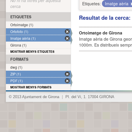
No hi ha filtres per aquesta
Etiquetes:
Imatge aèria
cerca
Resultat de la cerca
ETIQUETES
Ortoimatge (1)
Ortofoto (1)
Ortoimatge de Girona
Imatge aèria (1)
Imatge aèria de Girona geor
1000m. Es distribueix sempre
Girona (1)
MOSTRAR MENYS ETIQUETES
FORMATS
dwg (1)
ZIP (1)
PDF (1)
MOSTRAR MENYS FORMATS
© 2013 Ajuntament de Girona
|
Pl. del Vi, 1. 17004 GIRONA