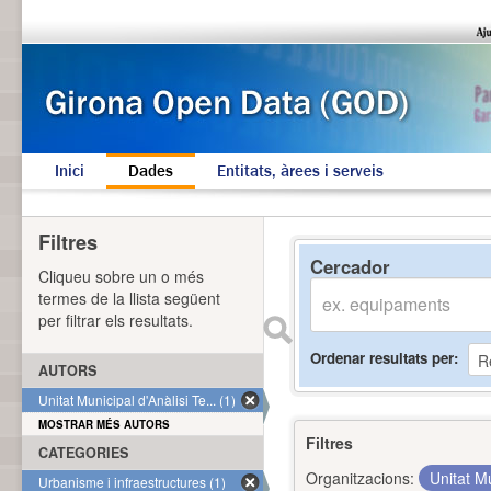
Inici
Dades
Entitats, àrees i serveis
Filtres
Cercador
Cliqueu sobre un o més
termes de la llista següent
per filtrar els resultats.
Ordenar resultats per
AUTORS
Unitat Municipal d'Anàlisi Te... (1)
MOSTRAR MÉS AUTORS
Filtres
CATEGORIES
Organitzacions:
Unitat Mu
Urbanisme i infraestructures (1)