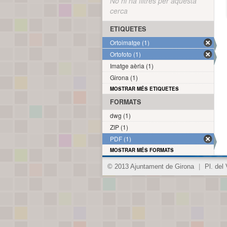
No hi ha filtres per aquesta
cerca
ETIQUETES
Ortoimatge (1)
Ortofoto (1)
Imatge aèria (1)
Girona (1)
MOSTRAR MÉS ETIQUETES
FORMATS
dwg (1)
ZIP (1)
PDF (1)
MOSTRAR MÉS FORMATS
© 2013 Ajuntament de Girona
|
Pl. del