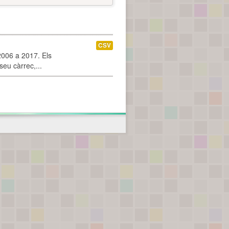
CSV
2006 a 2017. Els
seu càrrec,...