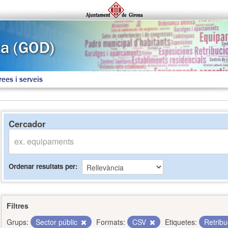
rees i serveis
Cercador
Ordenar resultats per
Filtres
Grups:
Sector públic
Formats:
CSV
Etiquetes:
Retrib