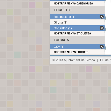
MOSTRAR MENYS CATEGORIES
ETIQUETES
Retribucions (1)
Girona (1)
Consistori (1)
MOSTRAR MENYS ETIQUETES
FORMATS
CSV (1)
MOSTRAR MENYS FORMATS
© 2013 Ajuntament de Girona
|
Pl. del