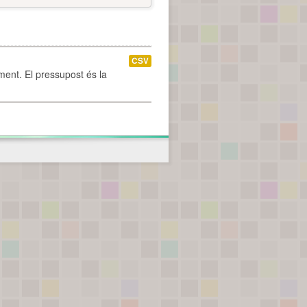
CSV
ament. El pressupost és la