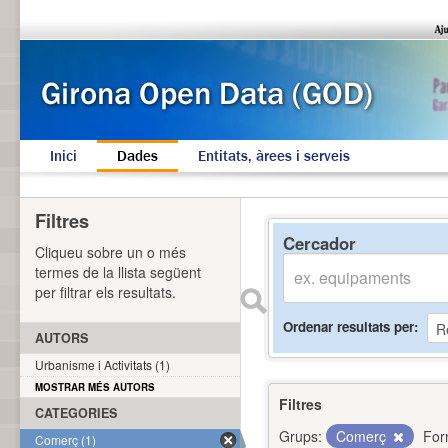
Inici
Dades
Entitats, àrees i serveis
Filtres
Cercador
Cliqueu sobre un o més
termes de la llista següent
per filtrar els resultats.
Ordenar resultats per
AUTORS
Urbanisme i Activitats (1)
MOSTRAR MÉS AUTORS
Filtres
CATEGORIES
Grups:
Comerç
For
Comerç (1)