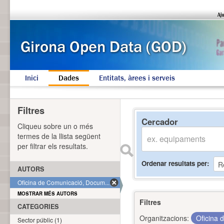
Inici
Dades
Entitats, àrees i serveis
Filtres
Cercador
Cliqueu sobre un o més
termes de la llista següent
per filtrar els resultats.
Ordenar resultats per
AUTORS
Oficina de Comunicació, Docum... (1)
MOSTRAR MÉS AUTORS
Filtres
CATEGORIES
Organitzacions:
Oficina 
Sector públic (1)