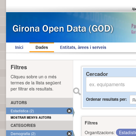
Inici
Dades
Entitats, àrees i serveis
Filtres
Cercador
Cliqueu sobre un o més
termes de la llista següent
per filtrar els resultats.
Ordenar resultats per
AUTORS
Estadística (2)
MOSTRAR MENYS AUTORS
Filtres
CATEGORIES
Organitzacions:
Estadíst
Demografia (2)