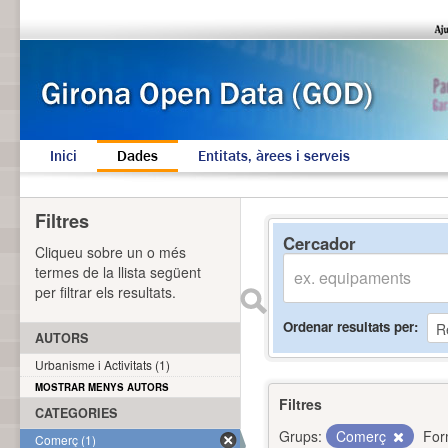
Inici
Dades
Entitats, àrees i serveis
Filtres
Cercador
Cliqueu sobre un o més
termes de la llista següent
per filtrar els resultats.
Ordenar resultats per
AUTORS
Urbanisme i Activitats (1)
MOSTRAR MENYS AUTORS
Filtres
CATEGORIES
Grups:
Comerç
For
Comerç (1)