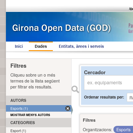
Inici
Dades
Entitats, àrees i serveis
Filtres
Cercador
Cliqueu sobre un o més
termes de la llista següent
per filtrar els resultats.
Ordenar resultats per
AUTORS
Esports (1)
MOSTRAR MENYS AUTORS
Filtres
CATEGORIES
Organitzacions:
Esports
Esport (1)