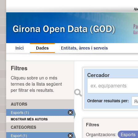
Inici
Dades
Entitats, àrees i serveis
Filtres
Cercador
Cliqueu sobre un o més
termes de la llista següent
per filtrar els resultats.
Ordenar resultats per
AUTORS
Esports (1)
MOSTRAR MÉS AUTORS
Filtres
CATEGORIES
Organitzacions:
Esports
Esport (1)