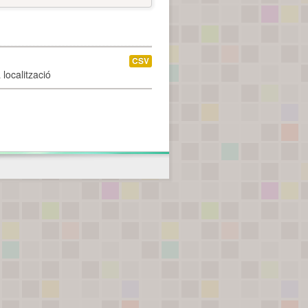
CSV
localització