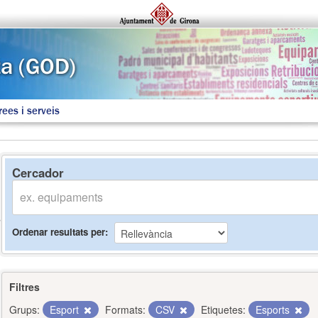
rees i serveis
Cercador
Ordenar resultats per
Filtres
Grups:
Esport
Formats:
CSV
Etiquetes:
Esports