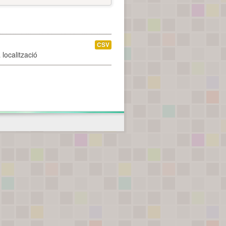
CSV
localització