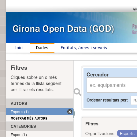
Inici
Dades
Entitats, àrees i serveis
Filtres
Cercador
Cliqueu sobre un o més
termes de la llista següent
per filtrar els resultats.
Ordenar resultats per
AUTORS
Esports (1)
MOSTRAR MÉS AUTORS
Filtres
CATEGORIES
Organitzacions:
Esports
Esport (1)