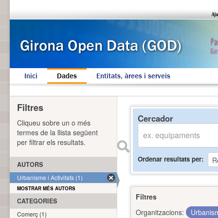
Inici
Dades
Entitats, àrees i serveis
Filtres
Cercador
Cliqueu sobre un o més
termes de la llista següent
per filtrar els resultats.
Ordenar resultats per
AUTORS
Urbanisme i Activitats (1)
MOSTRAR MÉS AUTORS
Filtres
CATEGORIES
Organitzacions:
Urbanism
Comerç (1)