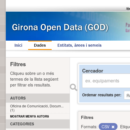
Inici
Dades
Entitats, àrees i serveis
Filtres
Cercador
Cliqueu sobre un o més
termes de la llista següent
per filtrar els resultats.
Ordenar resultats per
AUTORS
Oficina de Comunicació, Docum...
(1)
MOSTRAR MENYS AUTORS
Filtres
CATEGORIES
Formats:
CSV
Etiqu