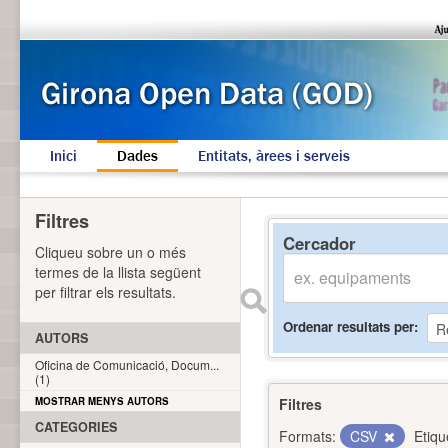
Inici
Dades
Entitats, àrees i serveis
Filtres
Cercador
Cliqueu sobre un o més
termes de la llista següent
per filtrar els resultats.
Ordenar resultats per
AUTORS
Oficina de Comunicació, Docum...
(1)
MOSTRAR MENYS AUTORS
Filtres
CATEGORIES
Formats:
CSV
Etiqu